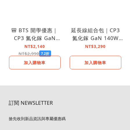
🎒 BTS 開學優惠｜
延長線組合包｜CP3
CP3 氮化鎵 GaN
氮化鎵 GaN 140W
140W PD3.1 超能快
PD3.1 超能快充【3口
NT$2,140
NT$3,290
充【3口 Type-C】
Type-C】
NT$2,990
7.2折
加入購物車
加入購物車
訂閱 NEWSLETTER
搶先收到新品資訊與專屬優惠碼