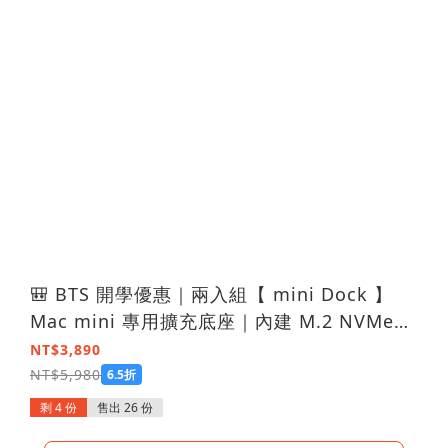
🎒 BTS 開學優惠｜兩入組【 mini Dock 】
Mac mini 專用擴充底座｜內建 M.2 NVMe
SSD 插槽
NT$3,890
NT$5,980
6.5折
剩 4 份
售出 26 份