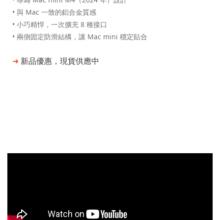
• 與 Mac 一致的鋁合金質感
• 小巧精悍，一次擴充 8 種接口
• 兩側固定防滑結構，讓 Mac mini 穩定貼合
➜
新品優惠，現貨供應中
與 Mac mini 一致的鋁合金質感
補齊常用的擴充
內建 SSD 擴充插槽