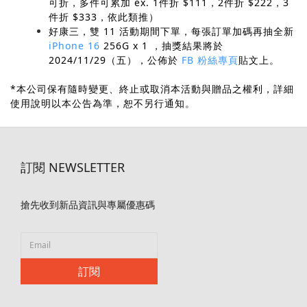
可折，多件可累加 ex. 1件折 $111，2件折 $222，3
件折 $333，依此類推）
好康三，雙 11 活動期間下單，每張訂單加碼再抽全新
iPhone 16
256G x 1 ，抽獎結果將於
2024/11/29（五），公佈於
FB 粉絲專頁
貼文上。
*本公司保有隨時變更、終止或取消本活動與贈品之權利，詳細
使用說明以本公告為準，恕不另行通知。
訂閱 NEWSLETTER
搶先收到新品資訊與專屬優惠碼
訂閱