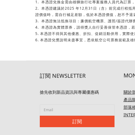
1. 本憑證兌換金需由雄獅旅行社專案服務人員代為訂
2. 本憑證建議於2025 年12月31日（含）前完成
證價值時，需自行補足差額，低於本憑證價值，恕不予退
3. 本憑證無法抵換項目：廉價航空機票、護照/簽證代
4. 本憑證為實體票券，請得獎人自行妥善保管本憑證
5. 本憑證不得與其他優惠、折扣、促銷活動併用，實際
6. 本憑證兌獎說明未盡事宜，悉依航空公司票務規範及
MON
訂閱 NEWSLETTER
搶先收到新品資訊與專屬優惠碼
關於
產品
部落
INTE
訂閱