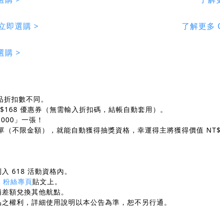
立即選購 >
了解更多 Q
選購 >
商品折扣數不同。
$168 優惠券（無需輸入折扣碼，結帳自動套用）
。
000」一張！
（不限金額），就能自動獲得抽獎資格，幸運得主將獲得價值 NT$1
入 618 活動資格內。
B 粉絲專頁
貼文上
。
補差額兌換其他航點。
贈品之權利，詳細使用說明以本公告為準，恕不另行通
。