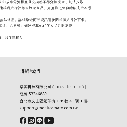
為自動放棄兌獎權益且兌換卷不得兌換現金，無法找零。
換其他雄獅旅行社等值旅遊商品。如抵換之價值總額高於本憑
費無法適用。詳細旅遊商品資訊請參閱雄獅旅行社官網。
賠償。亦嚴禁在網路或其他任何方式公開販賣。
節，以保障權益。
聯絡我們
樂客科技有限公司 (Locust tech ltd.)｜
統編 53346880
台北市文山區景華街 176 巷 41 號 1 樓
support@monitormate.com.tw