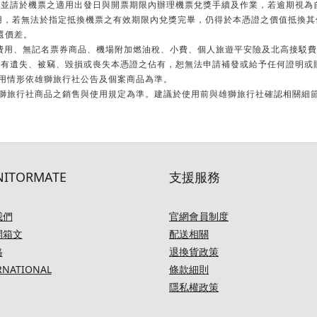
票，並請於機票之適用出發日與開票期限內辦理機票兌獎手續及作業，若逾期視
行程抵用，若無法於指定抵換機票之有效期限內兌獎完畢，仍得於本憑證之價值抵
還價差。
辦費用、無記名票券商品、機場附加燃油稅、小費、個人旅遊平安險及北高接駁
，若有遺失、被竊、毀損或喪失本憑證之佔有，恕無法申請補發或給予任何證明或
使用情形依雄獅旅行社公告及個案商品為準。
雄獅旅行社商品之銷售與使用規定為準。建議於使用前與雄獅旅行社確認相關細
ITORMATE
支援服務
我們
官網會員制度
開箱文
配送相關
格
退換貨政策
RNATIONAL
條款細則
隱私權政策