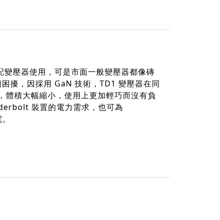
搭配變壓器使用，可是市面一般變壓器都像磚
個困擾，因採用 GaN 技術，TD1 變壓器在同
下，體積大幅縮小，使用上更加輕巧而沒有負
nderbolt 裝置的電力需求，也可為
電。