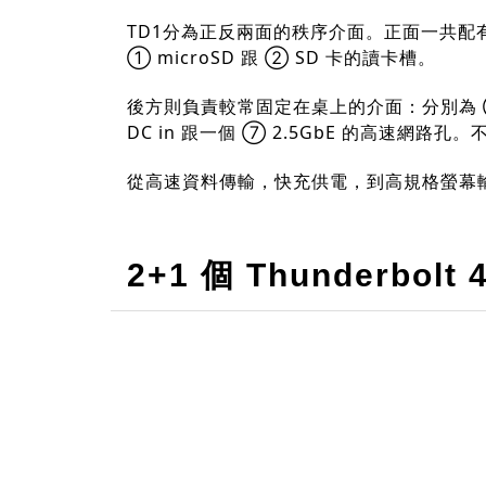
TD1分為正反兩面的秩序介面。正面一共配有 6 
① microSD 跟 ② SD 卡的讀卡槽。
後方則負責較常固定在桌上的介面：分別為 ⑧ 兩個 US
DC in 跟一個 ⑦ 2.5GbE 的高速網路孔。不
從高速資料傳輸，快充供電，到高規格螢幕輸
2+1 個 Thunderbol