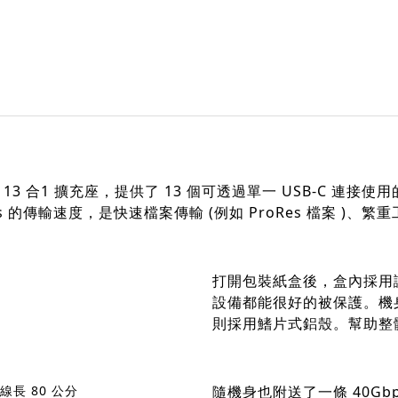
™ 4 13 合1 擴充座，提供了 13 個可透過單一 USB-C 連
ps 的傳輸速度，是快速檔案傳輸 (例如 ProRes 檔案 )、
打開包裝紙盒後，盒內採用讓 
設備都能很好的被保護。機
則採用鰭片式鋁殼。幫助整
線長 80 公分
隨機身也附送了一條 40Gbp